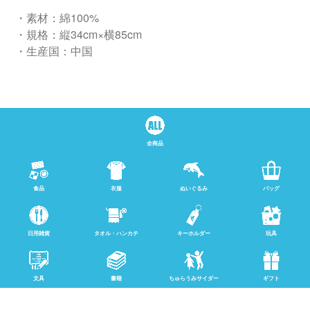
・素材：綿100%
・規格：縦34cm×横85cm
・生産国：中国
全商品
食品
衣服
ぬいぐるみ
バッグ
日用雑貨
タオル・ハンカチ
キーホルダー
玩具
文具
書籍
ちゅらうみサイダー
ギフト