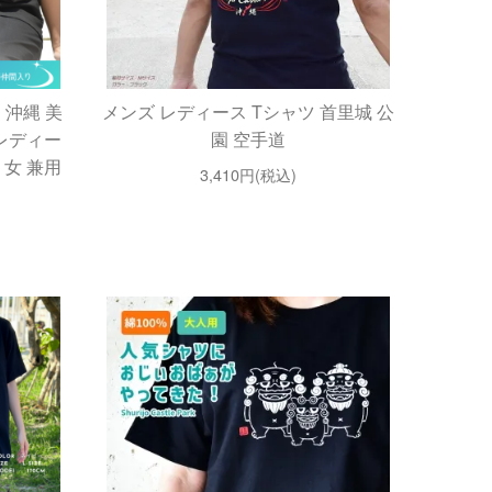
 沖縄 美
メンズ レディース Tシャツ 首里城 公
 レディー
園 空手道
 女 兼用
3,410円(税込)