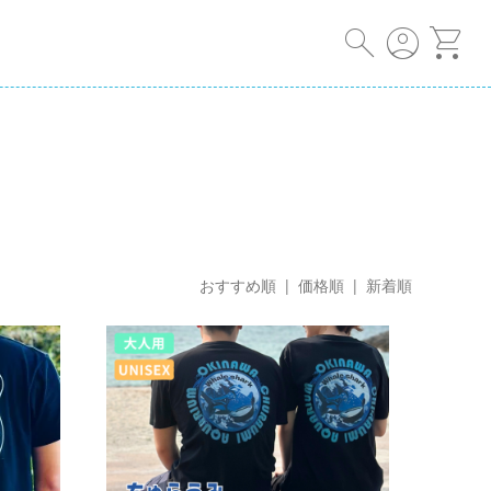
search
account_circle
shopping_cart
おすすめ順 |
価格順
|
新着順