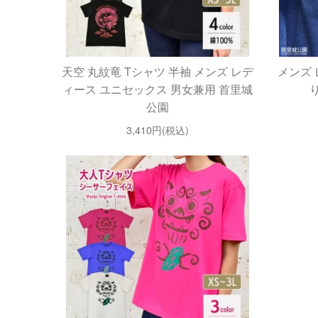
天空 丸紋竜 Tシャツ 半袖 メンズ レデ
メンズ 
ィース ユニセックス 男女兼用 首里城
公園
3,410円(税込)