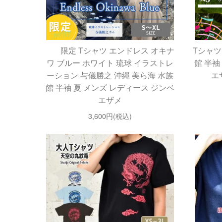
限定 Tシャツ エンドレス オキナ
Tシャツ
ワ ブルー ホワイト 琉球 イラストレ
館 半袖
ーション 与儀勝之 沖縄 美ら海 水族
エ
館 半袖 夏 メンズ レディース ジンベ
エザメ
3,600円(税込)