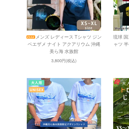
メンズ レディース Tシャツ ジン
琉球 国
ベエザメ ナイト アクアリウム 沖縄
ャツ 半
美ら海 水族館
3,800円(税込)