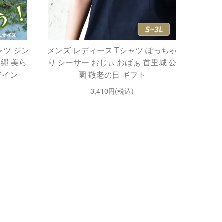
ャツ ジン
メンズ レディース Tシャツ ぽっちゃ
沖縄 美ら
り シーサー おじぃ おばぁ 首里城 公
ザイン
園 敬老の日 ギフト
3,410円(税込)