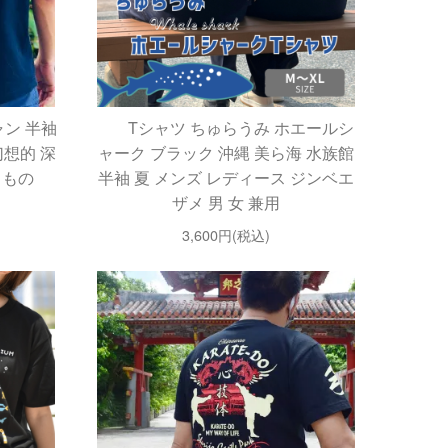
ャン 半袖
Tシャツ ちゅらうみ ホエールシ
幻想的 深
ャーク ブラック 沖縄 美ら海 水族館
きもの
半袖 夏 メンズ レディース ジンベエ
ザメ 男 女 兼用
3,600円(税込)