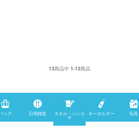
13
商品中
1-13
商品
バッグ
日用雑貨
タオル・ハンカ
キーホルダー
玩具
チ