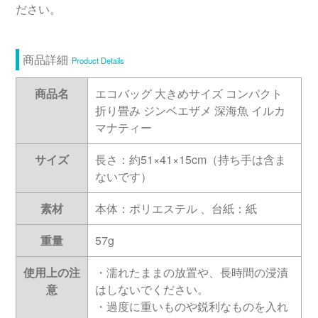
ださい。
商品詳細
Product Details
商品名
エコバッグ 大きめサイズ コンパクト
折り畳み ジンベエザメ 深海魚 イルカ
マナティー
サイズ
長さ：約51×41×15cm（持ち手は含ま
ないです）
素材
本体：ポリエステル 、台紙：紙
重量
57g
使用上の注
・濡れたままの放置や、長時間の浸漬
意
はしないでください。
・過度に重いものや鋭利なものを入れ