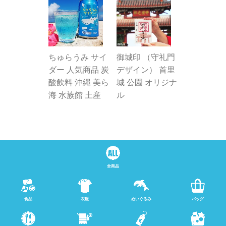
ちゅらうみ サイ
御城印 （守礼門
ダー 人気商品 炭
デザイン） 首里
酸飲料 沖縄 美ら
城 公園 オリジナ
海 水族館 土産
ル
全商品
食品
衣服
ぬいぐるみ
バッグ