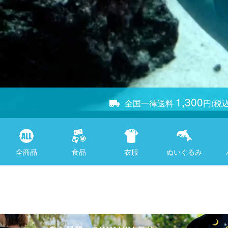
1,300
全国一律送料
円(税込
全商品
食品
衣服
ぬいぐるみ