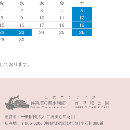
火
水
木
金
土
1
2
3
4
5
8
9
10
11
12
15
16
17
18
19
22
23
24
25
26
29
30
付しております。
運営者：一般財団法人 沖縄美ら島財団
所在地：〒905-0206 沖縄県国頭郡本部町字石川888番