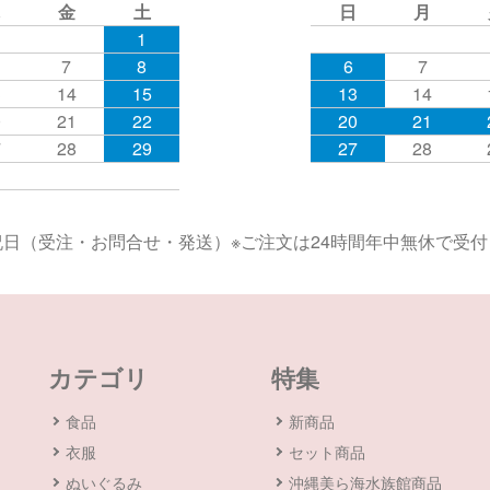
金
土
日
月
1
7
8
6
7
3
14
15
13
14
0
21
22
20
21
7
28
29
27
28
日（受注・お問合せ・発送）※ご注文は24時間年中無休で受
カテゴリ
特集
食品
新商品
衣服
セット商品
ぬいぐるみ
沖縄美ら海水族館商品