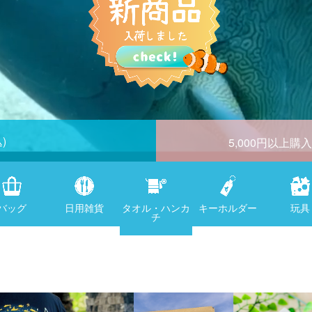
)
5,000円以上購
バッグ
日用雑貨
タオル・ハンカ
キーホルダー
玩具
チ