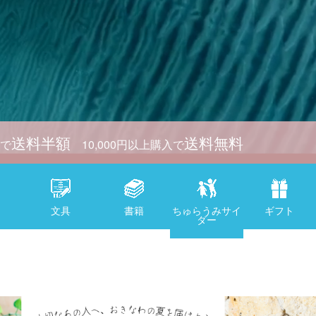
送料半額
送料無料
入で
10,000円以上購入で
文具
書籍
ちゅらうみサイ
ギフト
ダー