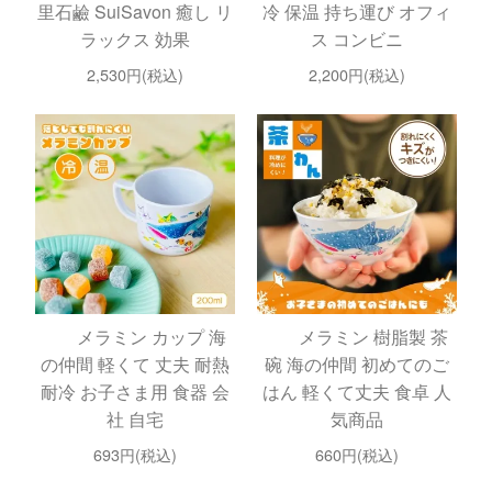
里石鹼 SuiSavon 癒し リ
冷 保温 持ち運び オフィ
ラックス 効果
ス コンビニ
2,530円(税込)
2,200円(税込)
メラミン カップ 海
メラミン 樹脂製 茶
の仲間 軽くて 丈夫 耐熱
碗 海の仲間 初めてのご
耐冷 お子さま用 食器 会
はん 軽くて丈夫 食卓 人
社 自宅
気商品
693円(税込)
660円(税込)