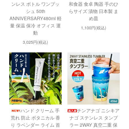
ンレス ボトル ワンプッ
和食器 食卓 陶器 手のひ
シュ 50th
らサイズ 漬物 日本製 ま
ANNIVERSARY480ml 軽
め皿
量 保温 保冷 オフィス 運
1,100円(税込)
動
3,025円(税込)
ハンド クリーム 手
チンアナゴ ニシキア
荒れ 防止 ボタニカル 香
ナゴ ステンレス タンブ
り ラベンダー ライム 首
ラー 2WAY 真空二重 保