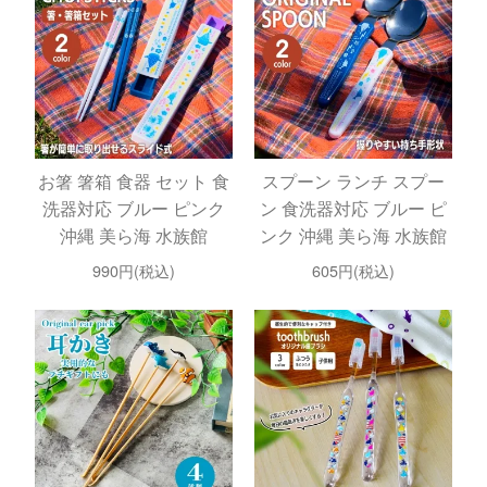
お箸 箸箱 食器 セット 食
スプーン ランチ スプー
洗器対応 ブルー ピンク
ン 食洗器対応 ブルー ピ
沖縄 美ら海 水族館
ンク 沖縄 美ら海 水族館
990円(税込)
605円(税込)