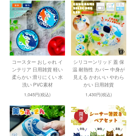
コースター おしゃれ イ
シリコーンリッド 蓋 保
ンテリア 日用雑貨 軽い
温 耐熱性 カバー 中身が
柔らかい 滑りにくい 水
見える かわいい やわら
洗い PVC素材
かい 日用雑貨
1,045円(税込)
1,430円(税込)