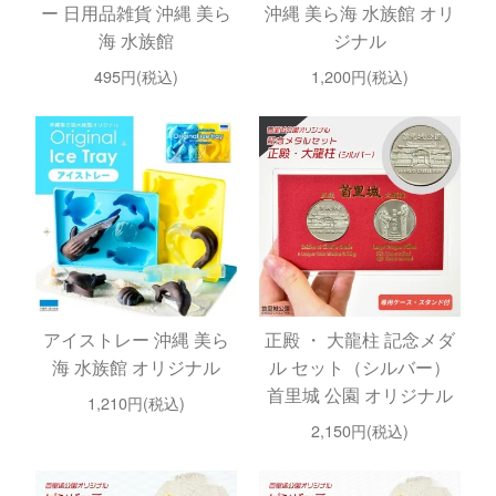
ー 日用品雑貨 沖縄 美ら
沖縄 美ら海 水族館 オリ
海 水族館
ジナル
495円(税込)
1,200円(税込)
アイストレー 沖縄 美ら
正殿 ・ 大龍柱 記念メダ
海 水族館 オリジナル
ル セット（シルバー）
首里城 公園 オリジナル
1,210円(税込)
2,150円(税込)