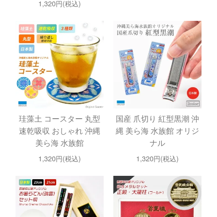
1,320円(税込)
珪藻土 コースター 丸型
国産 爪切り 紅型黒潮 沖
速乾吸収 おしゃれ 沖縄
縄 美ら海 水族館 オリジ
美ら海 水族館
ナル
1,320円(税込)
1,320円(税込)