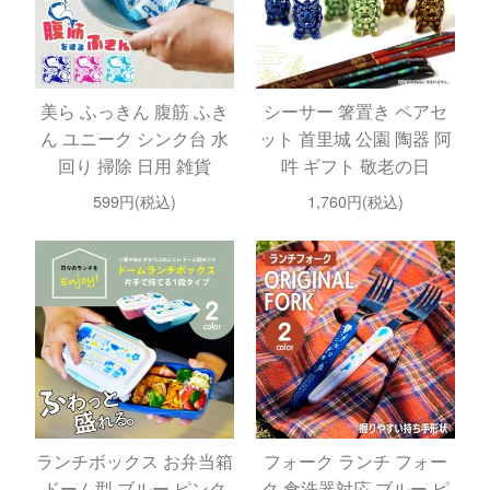
美ら ふっきん 腹筋 ふき
シーサー 箸置き ペアセ
ん ユニーク シンク台 水
ット 首里城 公園 陶器 阿
回り 掃除 日用 雑貨
吽 ギフト 敬老の日
599円(税込)
1,760円(税込)
ランチボックス お弁当箱
フォーク ランチ フォー
ドーム型 ブルー ピンク
ク 食洗器対応 ブルー ピ