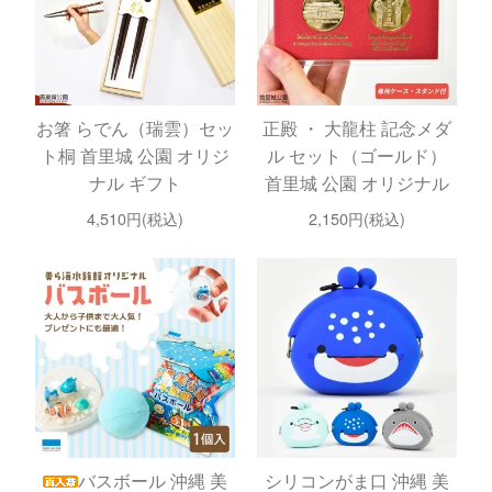
お箸 らでん（瑞雲）セッ
正殿 ・ 大龍柱 記念メダ
ト桐 首里城 公園 オリジ
ル セット（ゴールド）
ナル ギフト
首里城 公園 オリジナル
4,510円(税込)
2,150円(税込)
バスボール 沖縄 美
シリコンがま口 沖縄 美