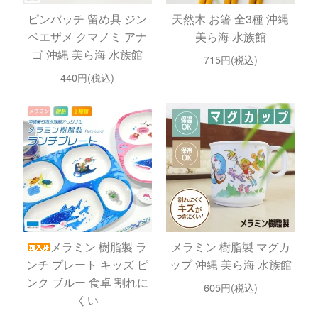
ピンバッチ 留め具 ジン
天然木 お箸 全3種 沖縄
ベエザメ クマノミ アナ
美ら海 水族館
ゴ 沖縄 美ら海 水族館
715円(税込)
440円(税込)
メラミン 樹脂製 ラ
メラミン 樹脂製 マグカ
ンチ プレート キッズ ピ
ップ 沖縄 美ら海 水族館
ンク ブルー 食卓 割れに
605円(税込)
くい