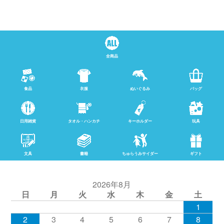
全商品
食品
衣服
ぬいぐるみ
バッグ
日用雑貨
タオル・ハンカチ
キーホルダー
玩具
文具
書籍
ちゅらうみサイダー
ギフト
2026年8月
日
月
火
水
木
金
土
1
2
3
4
5
6
7
8