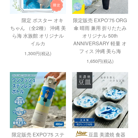
限定 ポスター オキ
限定販売 EXPO’75 ORG
ちゃん （全2種） 沖縄 美
傘 晴雨 兼用 折りたたみ
ら海 水族館 オリジナル
オリジナル 50th
イルカ
ANNIVERSARY 軽量 オ
フィス 沖縄 美ら海
1,300円(税込)
1,650円(税込)
限定販売 EXPO’75 ステ
豆皿 美濃焼 食器