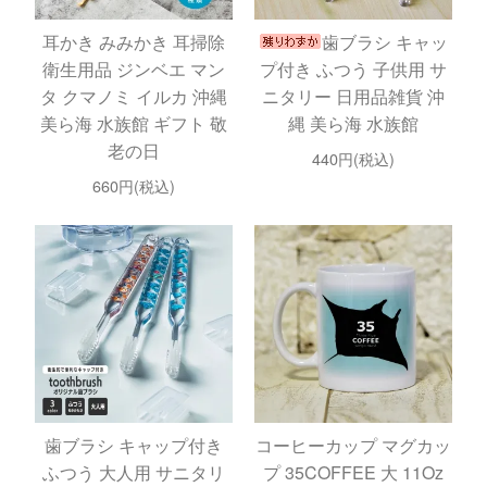
耳かき みみかき 耳掃除
歯ブラシ キャッ
衛生用品 ジンベエ マン
プ付き ふつう 子供用 サ
タ クマノミ イルカ 沖縄
ニタリー 日用品雑貨 沖
美ら海 水族館 ギフト 敬
縄 美ら海 水族館
老の日
440円(税込)
660円(税込)
歯ブラシ キャップ付き
コーヒーカップ マグカッ
ふつう 大人用 サニタリ
プ 35COFFEE 大 11Oz